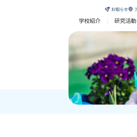
お知らせ
学校紹介
研究活動
校長挨拶
研究発表会
学校概要
教員紹介
教科一覧
教科別指導案
研究図書
研究だより
実践・研究ブ