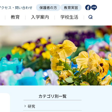
アクセス・問い合わせ
保護者の方
教育実習
教育
入学案内
学校生活
教育方針
募集要項
行事
ホーム
いじめ防止 基本方針
転入学について
給食
デジタル紀要
学校生活ブログ（明日に向かって）
学校紹介
国際クラスについて
研究活動
教育
ログ
入学案内
カテゴリ別一覧
学校生活
研究