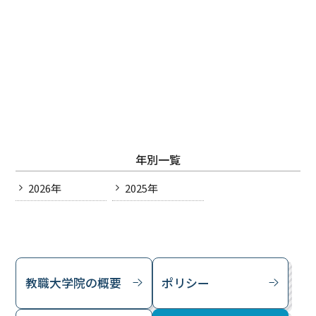
お知らせ
受験生の方
在学生の方
アクセス
附属機関
学内限定（各種様式
等）
年別一覧
2026年
2025年
教職大学院の概要
ポリシー