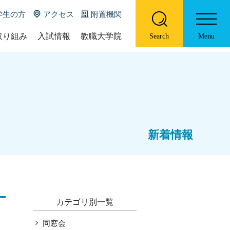
学生の方
アクセス
附置機関
取り組み
入試情報
教職大学院
Search
Menu
の特色について
入試概要
教職大学院の概要
DU
募集要項等
ポリシー
ホーム
U online
大学院教育学研究科教員一覧
学部概要
お知らせ
際コース（国際クラス）
ニューズレター
新着情報
コース紹介
プログラム
履修証明プログラム
研究報告書
特色ある取り組み
入試情報
カテゴリ別一覧
教職大学院
同窓会