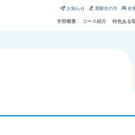
お知らせ
受験生の方
在
学部概要
コース紹介
特色ある
学部長メッセージ
コース紹介
教育学部
沿革
共同教員養成課程
KUMA-E
小中連携教育コース
ポリシー
KUMA-ED
小学校教育主免専攻
教員一覧
地域枠
中学校教育主免専攻
附属：国
教育支援探究コース
履修証明
発達支援専攻
特別支援教育専攻
養護教諭養成課程
養護教育コース
養護教育専攻