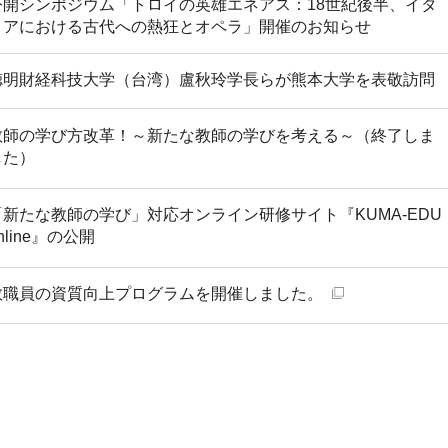
公開シンポジウム「トロイの英雄エネアス：18世紀後半、イタ
リアにおける古代への熱狂とオペラ」開催のお知らせ
徳明財経科技大学（台湾）盧秋玲学長らが熊本大学を表敬訪問
教師の学び方改革！～新たな教師の学びを考える～（終了しま
した）
「新たな教師の学び」対応オンライン研修サイト『KUMA-EDU
nline』の公開
教職員の資質向上プログラムを開催しました。