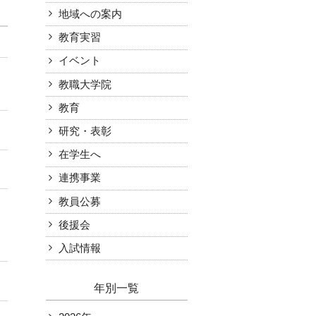
地域への案内
お知らせ
受験生の方
教育実習
在学生の方
アクセス
附属機関
学内限定（各種様式等）
イベント
教職大学院
教育
研究・表彰
在学生へ
連携事業
教員公募
後援会
入試情報
年別一覧