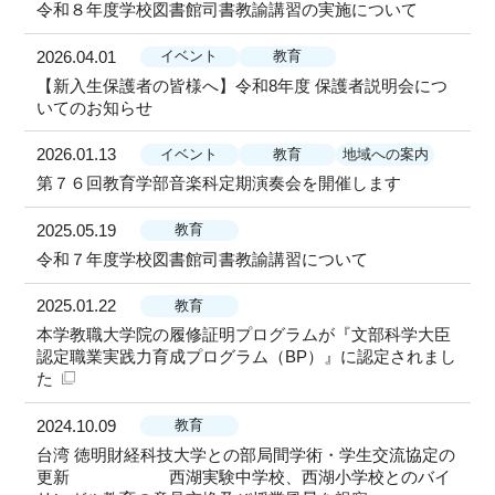
お知らせ
受験生の方
令和８年度学校図書館司書教諭講習の実施について
在学生の方
アクセス
附属機関
学内限定（各種様式
2026.04.01
イベント
教育
等）
【新入生保護者の皆様へ】令和8年度 保護者説明会につ
いてのお知らせ
2026.01.13
イベント
教育
地域への案内
第７６回教育学部音楽科定期演奏会を開催します
2025.05.19
教育
令和７年度学校図書館司書教諭講習について
2025.01.22
教育
本学教職大学院の履修証明プログラムが『文部科学大臣
認定職業実践力育成プログラム（BP）』に認定されまし
た
2024.10.09
教育
台湾 徳明財経科技大学との部局間学術・学生交流協定の
更新 西湖実験中学校、西湖小学校とのバイ