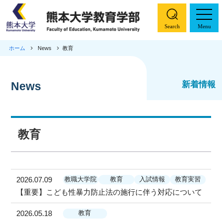
Search
Menu
ホーム
News
教育
ホーム
学部概要
新着情報
News
コース紹介
教育
特色ある取り組み
入試情報
2026.07.09
教職大学院
教育
入試情報
教育実習
教職大学院
【重要】こども性暴力防止法の施行に伴う対応について
2026.05.18
教育