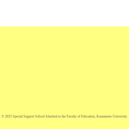
© 2025 Special Support School Attached to the Faculty of Education, Kumamoto University.