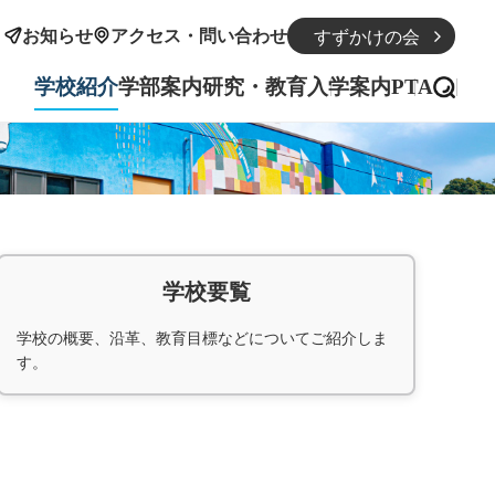
お知らせ
アクセス・問い合わせ
すずかけの会
学校紹介
学部案内
研究・教育
入学案内
PTA
ホーム
学校紹介
学部紹介
学校要覧
学校の概要、沿革、教育目標などについてご紹介しま
研究・教育
す。
入学案内
PTA