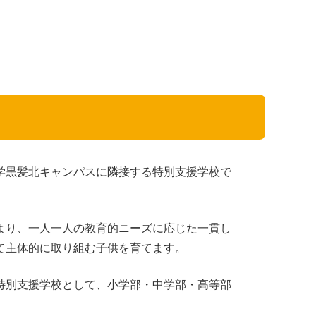
お知らせ
アクセス・問い合わせ
すずかけの会
Youtubeチャンネル
ティーチ・ユー
学黒髪北キャンパスに隣接する特別支援学校で
より、一人一人の教育的ニーズに応じた一貫し
て主体的に取り組む子供を育てます。
特別支援学校として、小学部・中学部・高等部