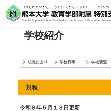
ホーム
学校紹介
規程
ABOUT
学校紹介
校長だより
学校行事
学校要覧
規程
令和８年５月１３日更新