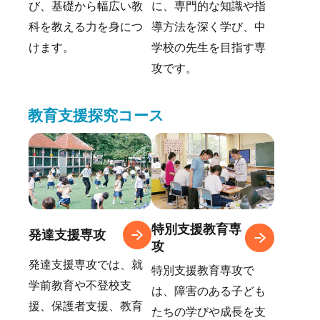
び、基礎から幅広い教
に、専門的な知識や指
科を教える力を身につ
導方法を深く学び、中
けます。
学校の先生を目指す専
攻です。
教育支援探究コース
特別支援教育専
発達支援専攻
攻
発達支援専攻では、就
特別支援教育専攻で
学前教育や不登校支
は、障害のある子ども
援、保護者支援、教育
たちの学びや成長を支