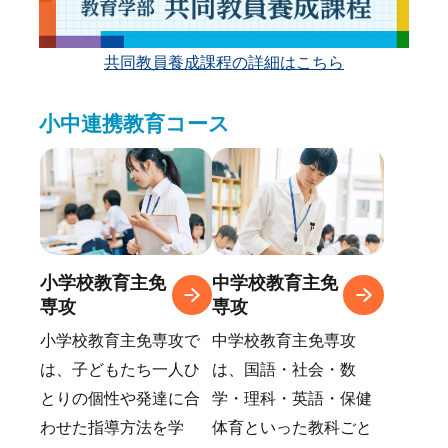
お知らせ
受験生の方
在学生の方
アクセス
附属機関
学内限定（各種様式
共同教員養成課程の詳細はこちら
等）
小中連携教育コース
小学校教育主免
中学校教育主免
専攻
専攻
小学校教育主免専攻で
中学校教育主免専攻
は、子どもたち一人ひ
は、国語・社会・数
とりの個性や発達に合
学・理科・英語・保健
わせた指導方法を学
体育といった教科ごと