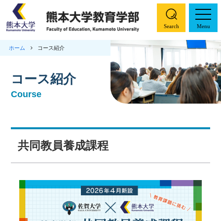
Search
Menu
ホーム
コース紹介
ホーム
コース紹介
学部概要
Course
コース紹介
特色ある取り組み
共同教員養成課程
入試情報
教職大学院