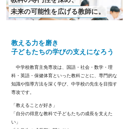
お知らせ
受験生の方
在学生の方
アクセス
未来の可能性を広げる教師に。
附属機関
学内限定（各種様式
等）
教える力を磨き
子どもたちの学びの支えになろう
中学校教育主免専攻は、国語・社会・数学・理
科・英語・保健体育といった教科ごとに、専門的な
知識や指導方法を深く学び、中学校の先生を目指す
専攻です。
「教えることが好き」
「自分の得意な教科で子どもたちの成長を支えた
い」