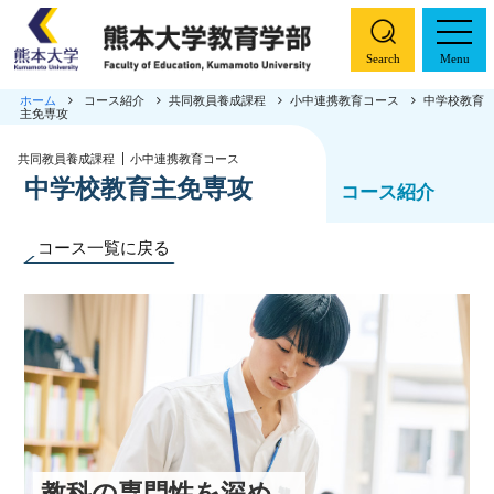
Search
Menu
ホーム
コース紹介
共同教員養成課程
小中連携教育コース
中学校教育
主免専攻
ホーム
共同教員養成課程
小中連携教育コース
中学校教育主免専攻
学部概要
コース紹介
コース紹介
コース一覧に戻る
特色ある取り組み
入試情報
教職大学院
教科の専門性を深め、