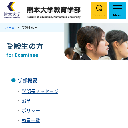
Search
Menu
ホーム
受験生の方
ホーム
受験生の方
学部概要
for Examinee
コース紹介
特色ある取り組み
学部概要
学部長メッセージ
入試情報
沿革
教職大学院
ポリシー
教員一覧