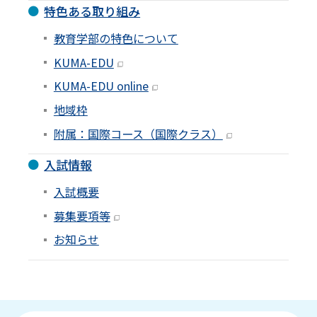
お知らせ
受験生の方
特色ある取り組み
在学生の方
アクセス
附属機関
学内限定（各種様式
教育学部の特色について
等）
KUMA-EDU
KUMA-EDU online
地域枠
附属：国際コース（国際クラス）
入試情報
入試概要
募集要項等
お知らせ