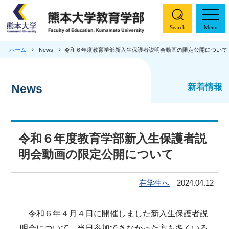
Search
Menu
ホーム
News
令和６年度教育学部新入生保護者説明会動画の限定公開について
ホーム
学部概要
新着情報
News
コース紹介
令和６年度教育学部新入生保護者説
特色ある取り組み
明会動画の限定公開について
入試情報
在学生へ
2024.04.12
教職大学院
令和６年４月４日に開催しました新入生保護者説
明会について、当日参加できなかった方も多くいる