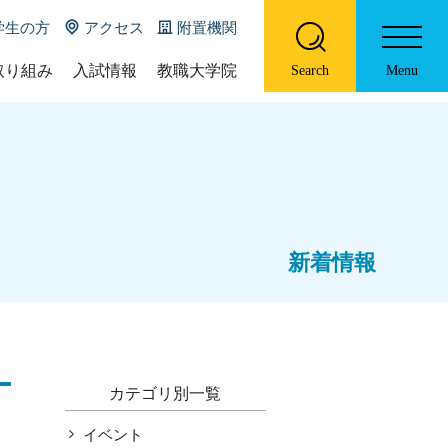
学生の方
アクセス
附置機関
取り組み
入試情報
教職大学院
Search
Menu
の特色について
入試概要
教職大学院の概要
DU
募集要項等
ポリシー
ホーム
U online
大学院教育学研究科教員一覧
学部概要
お知らせ
際コース（国際クラス）
ニューズレター
新着情報
コース紹介
プログラム
履修証明プログラム
研究報告書
特色ある取り組み
入試情報
カテゴリ別一覧
教職大学院
イベント