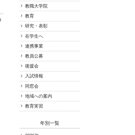
教職大学院
お知らせ
受験生の方
教育
在学生の方
アクセス
8
附属機関
学内限定（各種様式等）
研究・表彰
在学生へ
連携事業
教員公募
後援会
入試情報
同窓会
地域への案内
教育実習
年別一覧