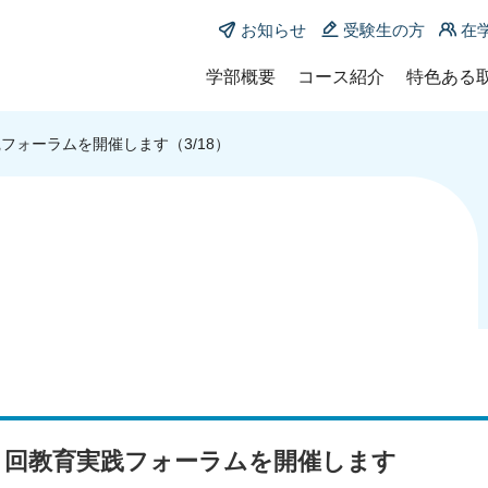
お知らせ
受験生の方
在
学部概要
コース紹介
特色ある
学部長メッセージ
コース紹介
教育学部
フォーラムを開催します（3/18）
沿革
共同教員養成課程
KUMA-E
小中連携教育コース
ポリシー
KUMA-ED
小学校教育主免専攻
教員一覧
地域枠
中学校教育主免専攻
附属：国
教育支援探究コース
履修証明
発達支援専攻
特別支援教育専攻
養護教諭養成課程
養護教育コース
養護教育専攻
６回教育実践フォーラムを開催します