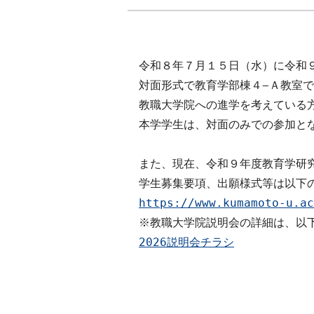
令和８年７⽉１５⽇（⽔）に令和９
対⾯形式で教育学部棟４−Ａ教室で
教職⼤学院への進学を考えている⽅
本学学⽣は、対⾯のみでの参加とな
また、現在、令和９年度教育学研究
https://www.kumamoto-u.ac
2026説明会チラシ