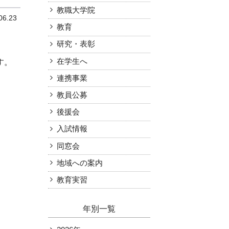
教職大学院
06.23
お知らせ
受験生の方
教育
在学生の方
アクセス
附属機関
学内限定（各種様式等）
研究・表彰
。

在学生へ
連携事業
教員公募
後援会
入試情報
同窓会
地域への案内
教育実習
年別一覧