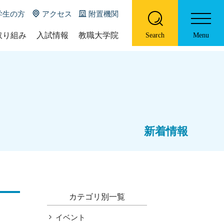
学生の方
アクセス
附置機関
取り組み
入試情報
教職大学院
Search
Menu
の特色について
入試概要
教職大学院の概要
DU
募集要項等
ポリシー
ホーム
U online
大学院教育学研究科教員一覧
学部概要
お知らせ
際コース（国際クラス）
ニューズレター
新着情報
コース紹介
プログラム
履修証明プログラム
研究報告書
特色ある取り組み
入試情報
カテゴリ別一覧
教職大学院
イベント