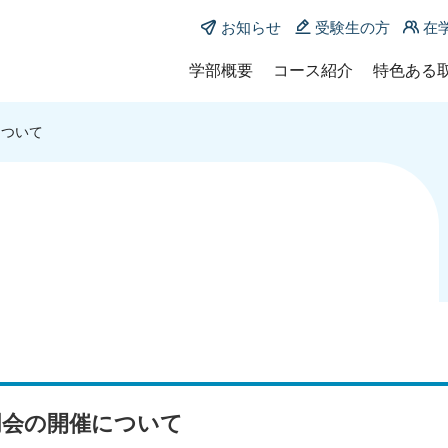
お知らせ
受験生の方
在
学部概要
コース紹介
特色ある
学部長メッセージ
コース紹介
教育学部
について
沿革
共同教員養成課程
KUMA-E
小中連携教育コース
ポリシー
KUMA-ED
小学校教育主免専攻
教員一覧
地域枠
中学校教育主免専攻
附属：国
教育支援探究コース
履修証明
発達支援専攻
特別支援教育専攻
養護教諭養成課程
養護教育コース
養護教育専攻
説明会の開催について