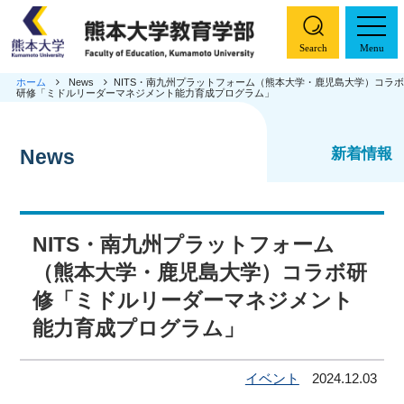
Search
Menu
ホーム
News
NITS・南九州プラットフォーム（熊本大学・鹿児島大学）コラボ
研修「ミドルリーダーマネジメント能力育成プログラム」
ホーム
学部概要
新着情報
News
コース紹介
NITS・南九州プラットフォーム
特色ある取り組み
（熊本大学・鹿児島大学）コラボ研
入試情報
修「ミドルリーダーマネジメント
能力育成プログラム」
教職大学院
イベント
2024.12.03