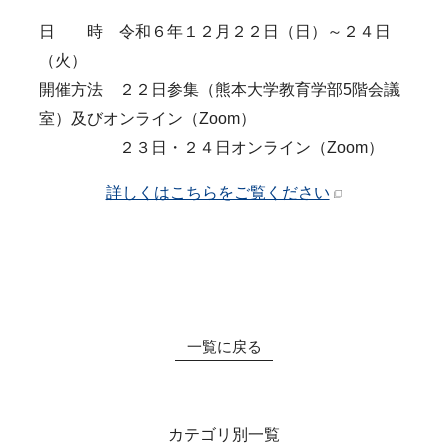
お知らせ
受験生の方
在学生の方
アクセス
日 時 令和６年１２月２２日（日）～２４日
附属機関
学内限定（各種様式
（火）
等）
開催方法 ２２日参集（熊本大学教育学部5階会議
室）及びオンライン（Zoom）
２３日・２４日オンライン（Zoom）
詳しくはこちらをご覧ください
一覧に戻る
カテゴリ別一覧