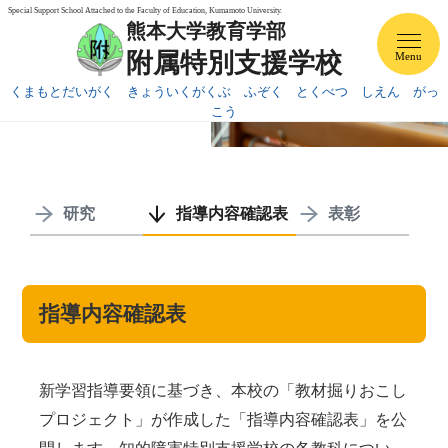
Special Support School Attached to the Faculty of Education, Kumamoto University.
ホーム
研究・教育
指導内容確認表
熊本大学教育学部
附属特別支援学校
Menu
RESEARCH & EDUCATION
研究・教育
くまもとだいがく きょういくがくぶ ふぞく とくべつ しえん がっ
こう
ホーム
学校紹介
研究
指導内容確認表
表彰
学部紹介
指導内容確認表
研究・教育
入学案内
新学習指導要領に基づき、本校の「教材掘りおこし
プロジェクト」が作成した「指導内容確認表」を公
PTA