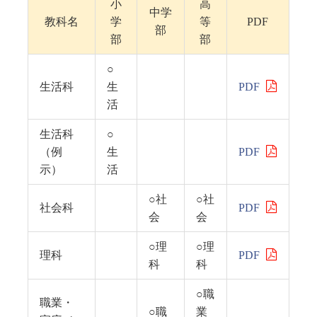
小
高
中学
教科名
学
等
PDF
部
部
部
○
生活科
生
PDF
活
生活科
○
（例
生
PDF
示）
活
○社
○社
社会科
PDF
会
会
○理
○理
理科
PDF
科
科
○職
職業・
○職
業