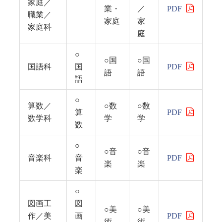
家庭／
業・
／
PDF
職業／
家庭
家
家庭科
庭
○
○国
○国
国語科
国
PDF
語
語
語
○
算数／
○数
○数
算
PDF
数学科
学
学
数
○
○音
○音
音楽科
音
PDF
楽
楽
楽
○
図画工
図
○美
○美
作／美
画
PDF
術
術