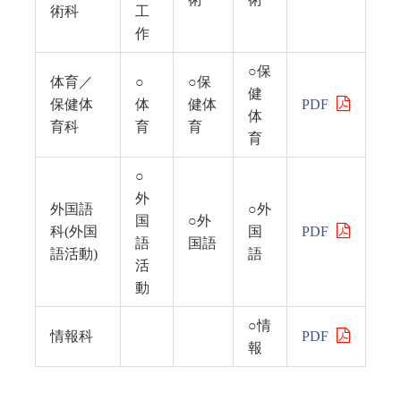
術科
工
作
○保
体育／
○
○保
健
保健体
体
健体
PDF
体
育科
育
育
育
○
外
外国語
○外
国
○外
科(外国
国
PDF
語
国語
語活動)
語
活
動
○情
情報科
PDF
報