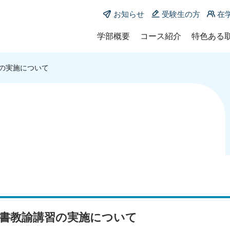
お知らせ
受験生の方
在
学部概要
コース紹介
特色ある
学部長メッセージ
コース紹介
教育学部
の実施について
沿革
共同教員養成課程
KUMA-E
小中連携教育コース
ポリシー
KUMA-ED
小学校教育主免専攻
教員一覧
地域枠
中学校教育主免専攻
附属：国
教育支援探究コース
履修証明
発達支援専攻
特別支援教育専攻
養護教諭養成課程
養護教育コース
養護教育専攻
司書教諭講習の実施について