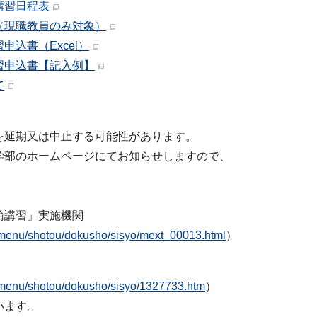
講習日程表
（現職教員のみ対象）
込書（Excel）
習申込書【記入例】
て
を延期又は中止する可能性があります。
部のホームページにてお知らせしますので、
諭講習」実施機関
_menu/shotou/dokusho/sisyo/mext_00013.html
）
_menu/shotou/dokusho/sisyo/1327733.htm
）
います。