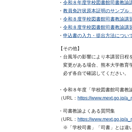
・
令和８年度学校図書館司書教諭
・
教員免許状原本証明のサンプル
・
令和８度学校図書館司書教諭講習申
・
令和８度学校図書館司書教諭講
・
申込書の入力・提出方法につい
【その他】
・台風等の影響により本講習日程
変更がある場合、熊本大学教育学
必ず各自で確認してください。
・令和８年度「学校図書館司書教
（URL：
https://www.mext.go.jp/a
・司書教諭よくある質問集
（URL：
https://www.mext.go.jp/a
※「学校司書」「司書」とは違