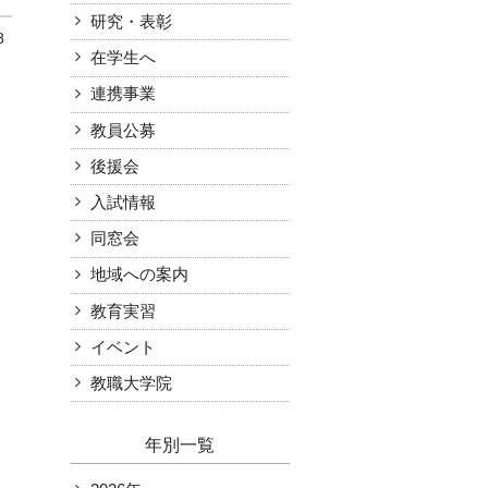
研究・表彰
8
お知らせ
受験生の方
在学生へ
在学生の方
アクセス
附属機関
学内限定（各種様式等）
連携事業
教員公募
後援会
入試情報
同窓会
地域への案内
教育実習
イベント
教職大学院
年別一覧