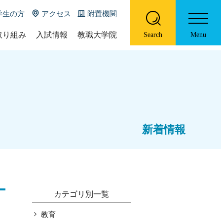
学生の方
アクセス
附置機関
取り組み
入試情報
教職大学院
Search
Menu
の特色について
入試概要
教職大学院の概要
DU
募集要項等
ポリシー
ホーム
U online
大学院教育学研究科教員一覧
学部概要
お知らせ
際コース（国際クラス）
ニューズレター
新着情報
コース紹介
プログラム
履修証明プログラム
研究報告書
特色ある取り組み
入試情報
カテゴリ別一覧
教職大学院
教育