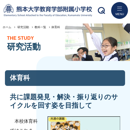
MENU
ホーム
研究活動
教科一覧
体育科
ホーム
THE STUDY
研究活動
学校紹介
研究活動
体育科
教育
入学案内
共に課題発見・解決・振り返りのサ
イクルを回す姿を目指して
学校生活
本校体育科